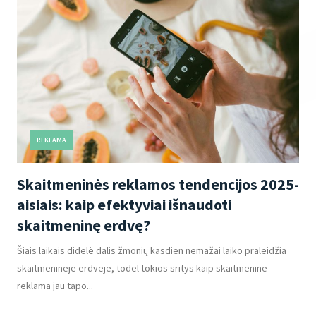
REKLAMA
Skaitmeninės reklamos tendencijos 2025-
aisiais: kaip efektyviai išnaudoti
skaitmeninę erdvę?
Šiais laikais didelė dalis žmonių kasdien nemažai laiko praleidžia
skaitmeninėje erdvėje, todėl tokios sritys kaip skaitmeninė
reklama jau tapo...