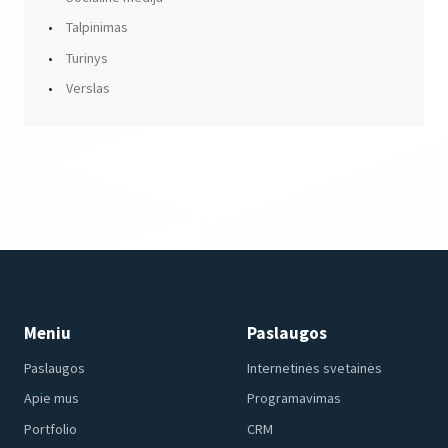
Talpinimas
Turinys
Verslas
Meniu
Paslaugos
Paslaugos
Internetinės svetainės
Apie mus
Programavimas
Portfolio
CRM