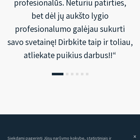
profesionalūs. Neturiu patirties,
bet dėl jų aukšto lygio
profesionalumo galėjau sukurti
savo svetainę! Dirbkite taip ir toliau,
atliekate puikius darbus!!“
Siekdami pagerinti Jūsų naršymo kokybę, statistiniais ir