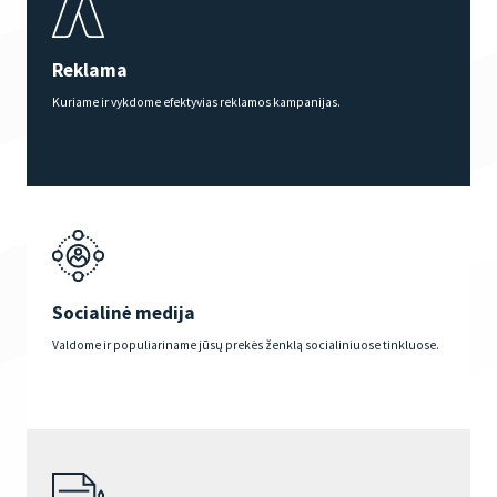
Reklama
Kuriame ir vykdome efektyvias reklamos kampanijas.
Socialinė medija
Valdome ir populiariname jūsų prekės ženklą socialiniuose tinkluose.