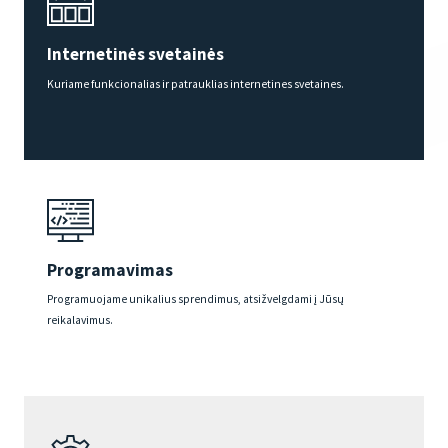
Internetinės svetainės
Kuriame funkcionalias ir patrauklias internetines svetaines.
Programavimas
Programuojame unikalius sprendimus, atsižvelgdami į Jūsų
reikalavimus.