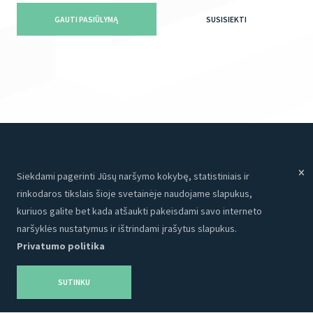
GAUTI PASIŪLYMĄ
SUSISIEKTI
Siekdami pagerinti Jūsų naršymo kokybę, statistiniais ir
Meniu
Paslaugos
rinkodaros tikslais šioje svetainėje naudojame slapukus,
Paslaugos
Internetinės svetainės
kuriuos galite bet kada atšaukti pakeisdami savo interneto
Apie mus
Programavimas
naršyklės nustatymus ir ištrindami įrašytus slapukus.
Privatumo politika
Portfolio
CRM
Kontaktai
Talpinimas
SUTINKU
Karjera
SEO
Privatumo politika
Grafinis dizainas