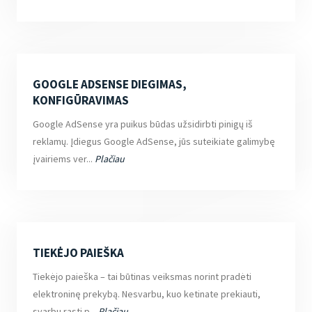
GOOGLE ADSENSE DIEGIMAS,
KONFIGŪRAVIMAS
Google AdSense yra puikus būdas užsidirbti pinigų iš
reklamų. Įdiegus Google AdSense, jūs suteikiate galimybę
įvairiems ver...
Plačiau
TIEKĖJO PAIEŠKA
Tiekėjo paieška – tai būtinas veiksmas norint pradėti
elektroninę prekybą. Nesvarbu, kuo ketinate prekiauti,
svarbu rasti p...
Plačiau