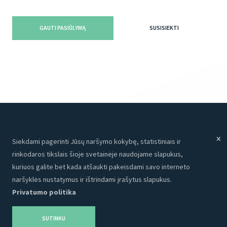
GAUTI PASIŪLYMĄ
SUSISIEKTI
Siekdami pagerinti Jūsų naršymo kokybę, statistiniais ir
Meniu
Paslaugos
rinkodaros tikslais šioje svetainėje naudojame slapukus,
Paslaugos
Internetinės svetainės
kuriuos galite bet kada atšaukti pakeisdami savo interneto
Apie mus
Programavimas
naršyklės nustatymus ir ištrindami įrašytus slapukus.
Privatumo politika
Portfolio
CRM
Kontaktai
Talpinimas
SUTINKU
Karjera
SEO