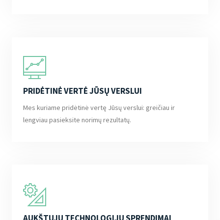
PRIDĖTINĖ VERTĖ JŪSŲ VERSLUI
Mes kuriame pridėtinė vertę Jūsų verslui: greičiau ir
lengviau pasieksite norimų rezultatų.
AUKŠTŲJŲ TECHNOLOGIJŲ SPRENDIMAI