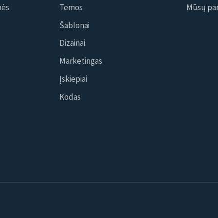
nės
Temos
Mūsų par
Šablonai
Dizainai
Marketingas
Įskiepiai
Kodas