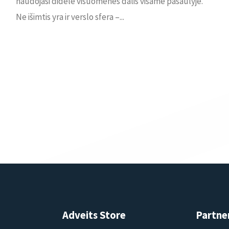
naudojasi didelė visuomenės dalis visame pasaulyje.
Ne išimtis yra ir verslo sfera –...
Adveits Store
Partne