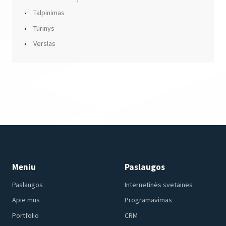
Talpinimas
Turinys
Verslas
Meniu
Paslaugos
Paslaugos
Internetinės svetainės
Apie mus
Programavimas
Portfolio
CRM