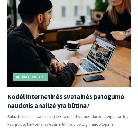
INTERNETO SVETAINĖ
Kodėl internetinės svetainės patogumo
naudotis analizė yra būtina?
Sukurti vizualiai patrauklią svetainę – tik pusė darbo. Jeigu norite,
kad ji būtų lankoma, svetainė turi būti patogi naudotojams....