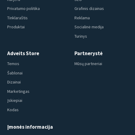
Privatumo politika
Grafinis dizainas
Tinklaraštis
Reklama
Produktai
Socialinė medija
Turinys
Adveits Store
Partnerystė
Temos
Mūsų partneriai
Šablonai
Dizainai
Marketingas
Įskiepiai
Kodas
Įmonės informacija