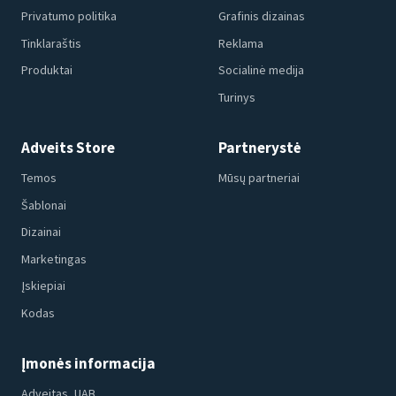
Privatumo politika
Grafinis dizainas
Tinklaraštis
Reklama
Produktai
Socialinė medija
Turinys
Adveits Store
Partnerystė
Temos
Mūsų partneriai
Šablonai
Dizainai
Marketingas
Įskiepiai
Kodas
Įmonės informacija
Adveitas, UAB