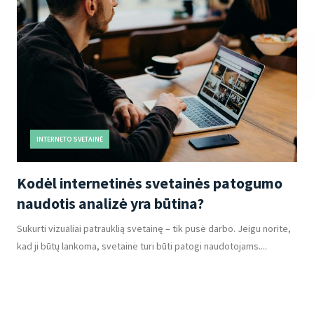
INTERNETO SVETAINĖ
Kodėl internetinės svetainės patogumo
naudotis analizė yra būtina?
Sukurti vizualiai patrauklią svetainę – tik pusė darbo. Jeigu norite,
kad ji būtų lankoma, svetainė turi būti patogi naudotojams....