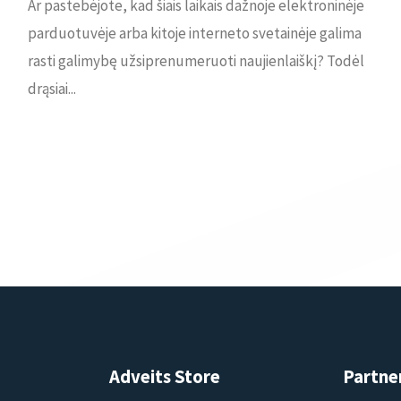
Ar pastebėjote, kad šiais laikais dažnoje elektroninėje
parduotuvėje arba kitoje interneto svetainėje galima
rasti galimybę užsiprenumeruoti naujienlaiškį? Todėl
drąsiai...
Adveits Store
Partne