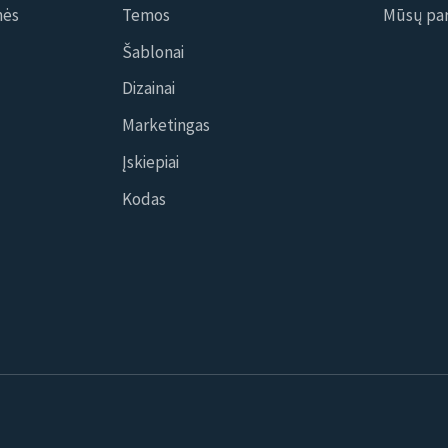
nės
Temos
Mūsų par
Šablonai
Dizainai
Marketingas
Įskiepiai
Kodas