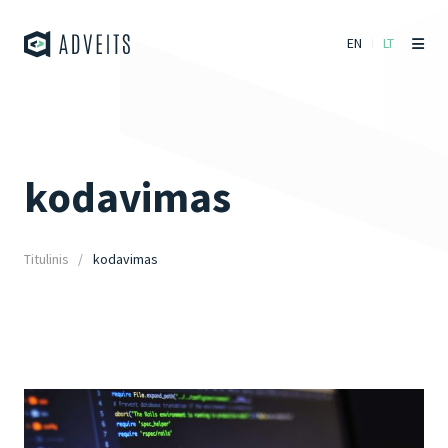
EN
LT
kodavimas
Titulinis
kodavimas