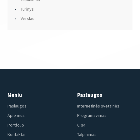
Turinys
Verslas
Meniu
Paslaugos
Paslaugos
Internetinės svetainės
Apie mus
Programavimas
Portfolio
CRM
Kontaktai
Talpinimas