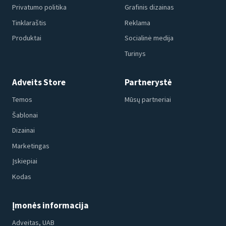
Privatumo politika
Grafinis dizainas
Tinklaraštis
Reklama
Produktai
Socialinė medija
Turinys
Adveits Store
Partnerystė
Temos
Mūsų partneriai
Šablonai
Dizainai
Marketingas
Įskiepiai
Kodas
Įmonės informacija
Adveitas, UAB