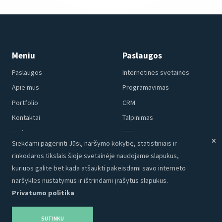
Meniu
Paslaugos
Paslaugos
Internetinės svetainės
Apie mus
Programavimas
Portfolio
CRM
Kontaktai
Talpinimas
Karjera
SEO
Siekdami pagerinti Jūsų naršymo kokybę, statistiniais ir
Privatumo politika
Grafinis dizainas
rinkodaros tikslais šioje svetainėje naudojame slapukus,
Tinklaraštis
Reklama
kuriuos galite bet kada atšaukti pakeisdami savo interneto
Produktai
Socialinė medija
naršyklės nustatymus ir ištrindami įrašytus slapukus.
Privatumo politika
Turinys
SUTINKU
Adveits Store
Partnerystė