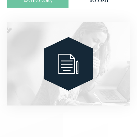
GAUTI PASIŪLYMĄ
SUSISIEKTI