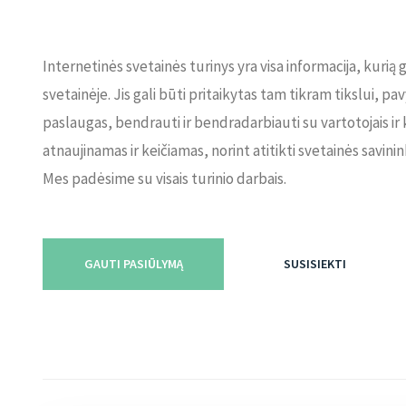
Internetinės svetainės turinys yra visa informacija, kurią g
svetainėje. Jis gali būti pritaikytas tam tikram tikslui, p
paslaugas, bendrauti ir bendradarbiauti su vartotojais ir k
atnaujinamas ir keičiamas, norint atitikti svetainės savini
Mes padėsime su visais turinio darbais.
GAUTI PASIŪLYMĄ
SUSISIEKTI