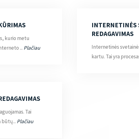
 KŪRIMAS
INTERNETINĖS 
REDAGAVIMAS
as, kurio metu
Internetinės svetainė
nterneto ...
Plačiau
kartu. Tai yra procesas
 REDAGAVIMAS
daguojamas. Tai
 būtų...
Plačiau