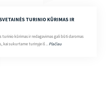
SVETAINĖS TURINIO KŪRIMAS IR
s turinio kūrimas ir redagavimas gali būti daromas
, kai sukurtame turinyje iš ...
Plačiau