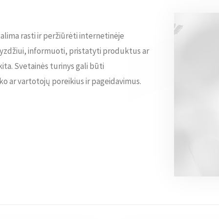
alima rasti ir peržiūrėti internetinėje
avyzdžiui, informuoti, pristatyti produktus ar
ita. Svetainės turinys gali būti
nko ar vartotojų poreikius ir pageidavimus.