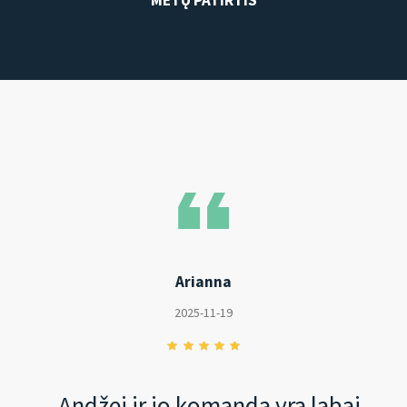
Arianna
2025-11-19
„Andžej ir jo komanda yra labai