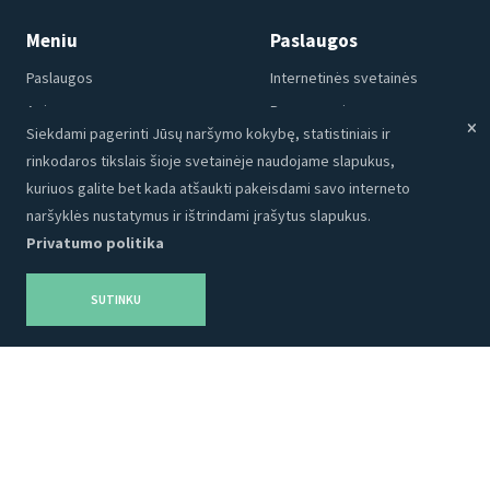
Meniu
Paslaugos
Paslaugos
Internetinės svetainės
Apie mus
Programavimas
Siekdami pagerinti Jūsų naršymo kokybę, statistiniais ir
Portfolio
CRM
rinkodaros tikslais šioje svetainėje naudojame slapukus,
Kontaktai
Talpinimas
kuriuos galite bet kada atšaukti pakeisdami savo interneto
Karjera
SEO
naršyklės nustatymus ir ištrindami įrašytus slapukus.
Privatumo politika
Privatumo politika
Grafinis dizainas
Tinklaraštis
Reklama
SUTINKU
Produktai
Socialinė medija
Turinys
Adveits Store
Partnerystė
Temos
Mūsų partneriai
Šablonai