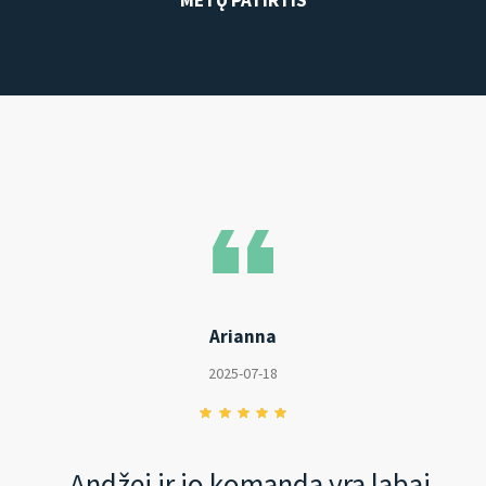
Arianna
2025-07-18
„Andžej ir jo komanda yra labai