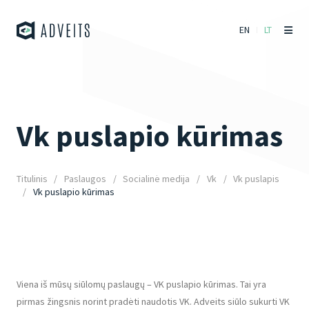
EN
LT
Vk puslapio kūrimas
Titulinis
Paslaugos
Socialinė medija
Vk
Vk puslapis
Vk puslapio kūrimas
Viena iš mūsų siūlomų paslaugų – VK puslapio kūrimas. Tai yra
pirmas žingsnis norint pradėti naudotis VK. Adveits siūlo sukurti VK