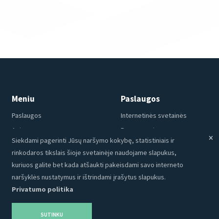
Meniu
Paslaugos
Paslaugos
Internetinės svetainės
Apie mus
Programavimas
Siekdami pagerinti Jūsų naršymo kokybę, statistiniais ir
Portfolio
CRM
rinkodaros tikslais šioje svetainėje naudojame slapukus,
Kontaktai
Talpinimas
kuriuos galite bet kada atšaukti pakeisdami savo interneto
Karjera
SEO
naršyklės nustatymus ir ištrindami įrašytus slapukus.
Privatumo politika
Privatumo politika
Grafinis dizainas
Tinklaraštis
Reklama
SUTINKU