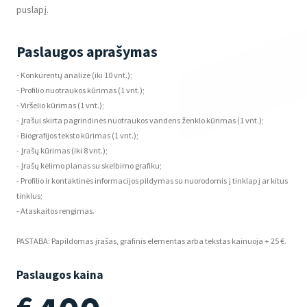
puslapį.
Paslaugos aprašymas
- Konkurentų analizė (iki 10 vnt.);
- Profilio nuotraukos kūrimas (1 vnt.);
- Viršelio kūrimas (1 vnt.);
- Įrašui skirta pagrindinės nuotraukos vandens ženklo kūrimas (1 vnt.);
- Biografijos teksto kūrimas (1 vnt.);
- Įrašų kūrimas (iki 8 vnt.);
- Įrašų kėlimo planas su skelbimo grafiku;
- Profilio ir kontaktinės informacijos pildymas su nuorodomis į tinklapį ar kitus
tinklus;
- Ataskaitos rengimas.
PASTABA: Papildomas įrašas, grafinis elementas arba tekstas kainuoja + 25 €.
Paslaugos kaina