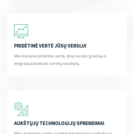
PRIDĖTINĖ VERTĖ JŪSŲ VERSLUI
Mes kuriame pridėtinė vertę Jūsų verslui: greičiau ir
lengviau pasieksite norimų rezultatų.
AUKŠTŲJŲ TECHNOLOGIJŲ SPRENDIMAI
Mūsų komanda padės parinkti tinkamiausius unikalius ir