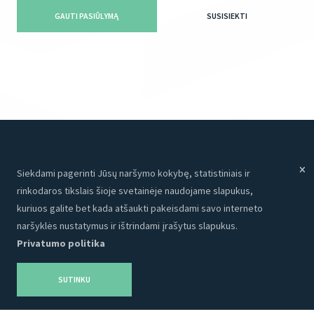
GAUTI PASIŪLYMĄ
SUSISIEKTI
Siekdami pagerinti Jūsų naršymo kokybę, statistiniais ir
Meniu
Paslaugos
rinkodaros tikslais šioje svetainėje naudojame slapukus,
Paslaugos
Internetinės svetainės
kuriuos galite bet kada atšaukti pakeisdami savo interneto
Apie mus
Programavimas
naršyklės nustatymus ir ištrindami įrašytus slapukus.
Privatumo politika
Portfolio
CRM
Kontaktai
Talpinimas
SUTINKU
Karjera
SEO
Privatumo politika
Grafinis dizainas