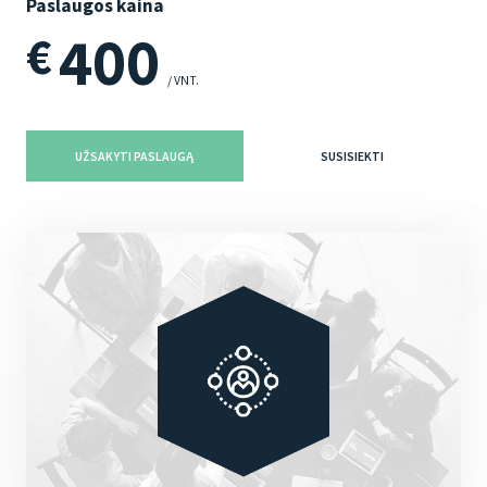
Paslaugos kaina
400
€
/ VNT.
UŽSAKYTI PASLAUGĄ
SUSISIEKTI