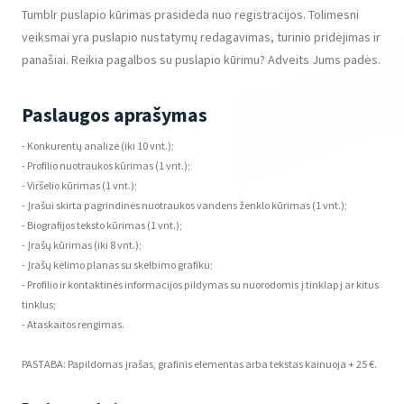
Tumblr puslapio kūrimas prasideda nuo registracijos. Tolimesni
veiksmai yra puslapio nustatymų redagavimas, turinio pridėjimas ir
panašiai. Reikia pagalbos su puslapio kūrimu? Adveits Jums padės.
Paslaugos aprašymas
- Konkurentų analizė (iki 10 vnt.);
- Profilio nuotraukos kūrimas (1 vnt.);
- Viršelio kūrimas (1 vnt.);
- Įrašui skirta pagrindinės nuotraukos vandens ženklo kūrimas (1 vnt.);
- Biografijos teksto kūrimas (1 vnt.);
- Įrašų kūrimas (iki 8 vnt.);
- Įrašų kėlimo planas su skelbimo grafiku;
- Profilio ir kontaktinės informacijos pildymas su nuorodomis į tinklapį ar kitus
tinklus;
- Ataskaitos rengimas.
PASTABA: Papildomas įrašas, grafinis elementas arba tekstas kainuoja + 25 €.