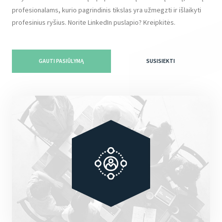
profesionalams, kurio pagrindinis tikslas yra užmegzti ir išlaikyti
profesinius ryšius. Norite LinkedIn puslapio? Kreipkitės.
GAUTI PASIŪLYMĄ
SUSISIEKTI