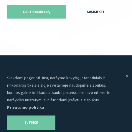
GAUTI PASIŪLYMĄ
SUSISIEKTI
Siekdami pagerinti Jūsų naršymo kokybę, statistiniais ir
Meniu
Paslaugos
rinkodaros tikslais šioje svetainėje naudojame slapukus,
Paslaugos
Internetinės svetainės
kuriuos galite bet kada atšaukti pakeisdami savo interneto
Apie mus
Programavimas
naršyklės nustatymus ir ištrindami įrašytus slapukus.
Privatumo politika
Portfolio
CRM
Kontaktai
Talpinimas
SUTINKU
Karjera
SEO