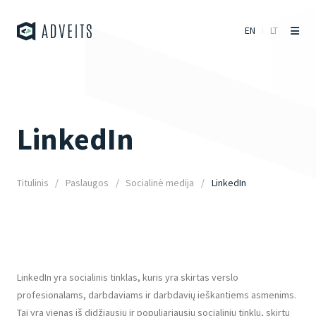
EN
LT
LinkedIn
Titulinis
Paslaugos
Socialinė medija
LinkedIn
LinkedIn yra socialinis tinklas, kuris yra skirtas verslo
profesionalams, darbdaviams ir darbdavių ieškantiems asmenims.
Tai yra vienas iš didžiausių ir populiariausių socialinių tinklų, skirtų