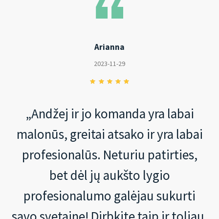
Arianna
2023-11-29
„Andžej ir jo komanda yra labai
malonūs, greitai atsako ir yra labai
profesionalūs. Neturiu patirties,
bet dėl jų aukšto lygio
profesionalumo galėjau sukurti
savo svetainę! Dirbkite taip ir toliau,