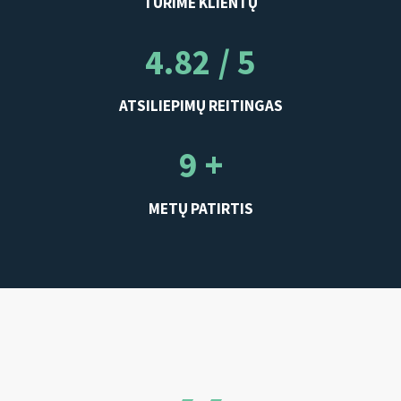
TURIME KLIENTŲ
4.82 / 5
ATSILIEPIMŲ REITINGAS
9 +
METŲ PATIRTIS