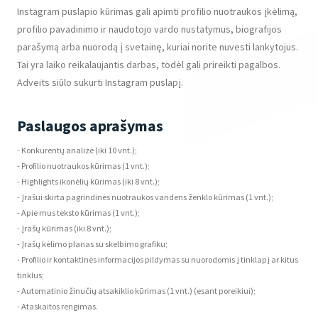
Instagram puslapio kūrimas gali apimti profilio nuotraukos įkėlimą,
profilio pavadinimo ir naudotojo vardo nustatymus, biografijos
parašymą arba nuorodą į svetainę, kuriai norite nuvesti lankytojus.
Tai yra laiko reikalaujantis darbas, todėl gali prireikti pagalbos.
Adveits siūlo sukurti Instagram puslapį.
Paslaugos aprašymas
- Konkurentų analizė (iki 10 vnt.);
- Profilio nuotraukos kūrimas (1 vnt.);
- Highlights ikonėlių kūrimas (iki 8 vnt.);
- Įrašui skirta pagrindinės nuotraukos vandens ženklo kūrimas (1 vnt.);
- Apie mus teksto kūrimas (1 vnt.);
- Įrašų kūrimas (iki 8 vnt.);
- Įrašų kėlimo planas su skelbimo grafiku;
- Profilio ir kontaktinės informacijos pildymas su nuorodomis į tinklapį ar kitus
tinklus;
- Automatinio žinučių atsakiklio kūrimas (1 vnt.) (esant poreikiui);
- Ataskaitos rengimas.