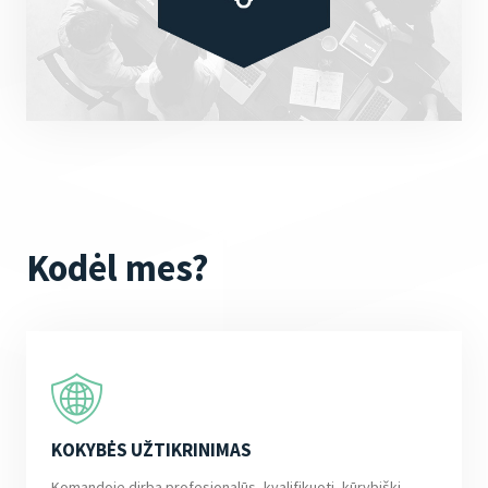
Kodėl mes?
KOKYBĖS UŽTIKRINIMAS
Komandoje dirba profesionalūs, kvalifikuoti, kūrybiški,