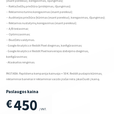
(esant poreikiui), koregavimas, išjungimas);
-- Raktažodžių priežiūra (pridėjimas, išjungimas);
-- Reklaminio turinio koregavimas (esant poreikiui);
-- Auditorijos priežiūra (kūrimas (esant poreikiui), koregavimas, išjungimas);
-- Reklamos nustatymų koregavimas (esant poreikiui);
-- A/B testavimai;
-- Optimizavimas;
-- Biudžeto valdymas.
- Google Analytics ir Reddit Pixel diegimas, konfigūravimas;
- Google Analytics ir Reddit Pixel konversijos stebėjimo diegimas,
konfigūravimas;
- Ataskaitos rengimas.
PASTABA: Papildoma kompanija kainuoja + 50 €. Reddit puslapio kūrimas,
reklaminiai baneriai ir reklaminiai vaizdo įrašai nėra įskaičiuoti į kainą.
Paslaugos kaina
450
€
/ VNT.