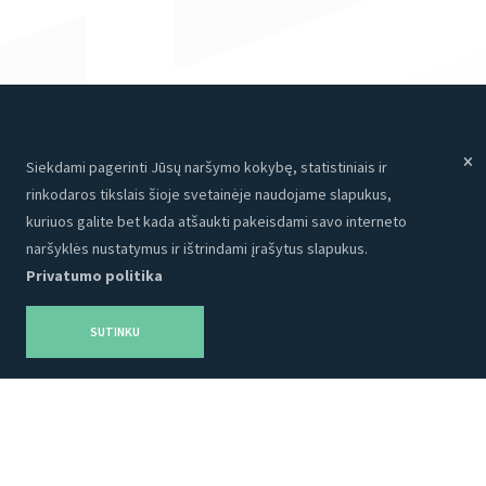
Siekdami pagerinti Jūsų naršymo kokybę, statistiniais ir
Meniu
Paslaugos
rinkodaros tikslais šioje svetainėje naudojame slapukus,
Paslaugos
Internetinės svetainės
kuriuos galite bet kada atšaukti pakeisdami savo interneto
Apie mus
Programavimas
naršyklės nustatymus ir ištrindami įrašytus slapukus.
Privatumo politika
Portfolio
CRM
Kontaktai
Talpinimas
SUTINKU
Karjera
SEO
Privatumo politika
Grafinis dizainas
Tinklaraštis
Reklama
Produktai
Socialinė medija
Turinys