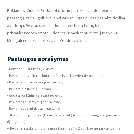
Reklamos kūrimas Reddit platformoje reikalauja dėmesio ir
pastangų, tačiau gali būti labai veiksmingas būdas pasiekti tikslinę
auditoriją. Svarbu sukurti įdomų ir vertingą turinį, kad
pritrauktumėte vartotojų dėmesį ir paskatintumėte juos veikti.
Mes galime sukurti efektyvią Reddit reklamą.
Paslaugos aprašymas
- Kampanijų kūrimas (iki 4 vnt.);
- Reklaminių skelbimų kūrimas (iki 4 vnt. kiekvienai kompanijai);
- Raktažodžių analizė ir parinkimas;
- Reklaminio turinio kūrimas;
- Auditorijos kūrimas (esant poreikiui);
- Reklamos nustatymų parinkimas;
- Reklamos administravimas 1 mėn.:
-- Kompanijų priežiūra (kūrimas (iki 2 vnt.) (esant poreikiui), koregavimas,
išjungimas);
-- Reklaminių skelbimų priežiūra (kūrimas (iki 2 vnt. kiekvienai kompanijai)