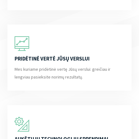
PRIDĖTINĖ VERTĖ JŪSŲ VERSLUI
Mes kuriame pridėtinė vertę Jūsų verslui: greičiau ir
lengviau pasieksite norimų rezultatų.
AUKŠTŲJŲ TECHNOLOGIJŲ SPRENDIMAI