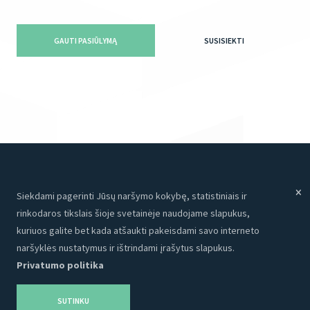
GAUTI PASIŪLYMĄ
SUSISIEKTI
Siekdami pagerinti Jūsų naršymo kokybę, statistiniais ir
Meniu
Paslaugos
rinkodaros tikslais šioje svetainėje naudojame slapukus,
Paslaugos
Internetinės svetainės
kuriuos galite bet kada atšaukti pakeisdami savo interneto
Apie mus
Programavimas
naršyklės nustatymus ir ištrindami įrašytus slapukus.
Privatumo politika
Portfolio
CRM
Kontaktai
Talpinimas
SUTINKU
Karjera
SEO