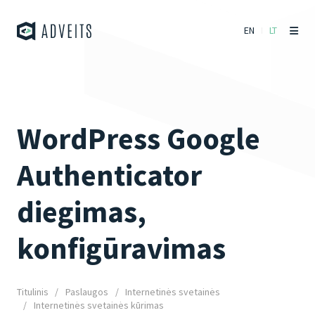
EN
LT
WordPress Google
Authenticator
diegimas,
konfigūravimas
Titulinis
Paslaugos
Internetinės svetainės
Internetinės svetainės kūrimas