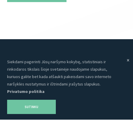
Siekdami pagerinti Jūsų naršymo kokybę, statistiniais ir
Meniu
Paslaugos
rinkodaros tikslais šioje svetainėje naudojame slapukus,
Paslaugos
Internetinės svetainės
kuriuos galite bet kada atšaukti pakeisdami savo interneto
Apie mus
Programavimas
naršyklės nustatymus ir ištrindami įrašytus slapukus.
Privatumo politika
Portfolio
CRM
Kontaktai
Talpinimas
SUTINKU
Karjera
SEO
Privatumo politika
Grafinis dizainas
Tinklaraštis
Reklama