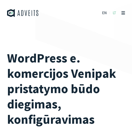
EN
LT
WordPress e.
komercijos Venipak
pristatymo būdo
diegimas,
konfigūravimas