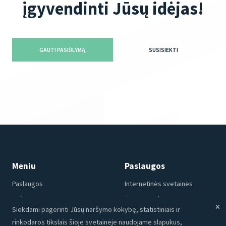
įgyvendinti Jūsų idėjas!
GAUTI PASIŪLYMĄ
SUSISIEKTI
Meniu
Paslaugos
Paslaugos
Internetinės svetainės
Apie mus
Programavimas
Siekdami pagerinti Jūsų naršymo kokybę, statistiniais ir
Portfolio
CRM
rinkodaros tikslais šioje svetainėje naudojame slapukus,