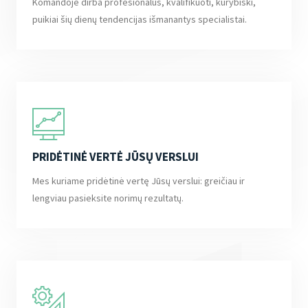
Komandoje dirba profesionalūs, kvalifikuoti, kūrybiški,
puikiai šių dienų tendencijas išmanantys specialistai.
PRIDĖTINĖ VERTĖ JŪSŲ VERSLUI
Mes kuriame pridėtinė vertę Jūsų verslui: greičiau ir
lengviau pasieksite norimų rezultatų.