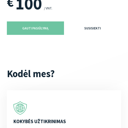
100
€
/ VNT.
GAUTI PASIŪLYMĄ
SUSISIEKTI
Kodėl mes?
KOKYBĖS UŽTIKRINIMAS