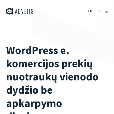
EN
LT
WordPress e.
komercijos prekių
nuotraukų vienodo
dydžio be
apkarpymo