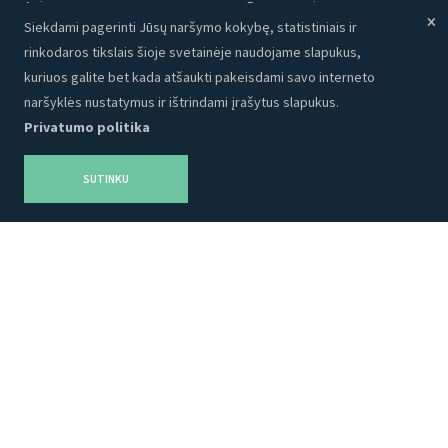
Apie mus
Programavimas
Siekdami pagerinti Jūsų naršymo kokybę, statistiniais ir
Portfolio
CRM
rinkodaros tikslais šioje svetainėje naudojame slapukus,
Kontaktai
Talpinimas
kuriuos galite bet kada atšaukti pakeisdami savo interneto
Karjera
SEO
naršyklės nustatymus ir ištrindami įrašytus slapukus.
Privatumo politika
Privatumo politika
Grafinis dizainas
Tinklaraštis
Reklama
SUTINKU
Produktai
Socialinė medija
Turinys
Adveits Store
Partnerystė
Temos
Mūsų partneriai
Šablonai
Dizainai
Marketingas
Įskiepiai