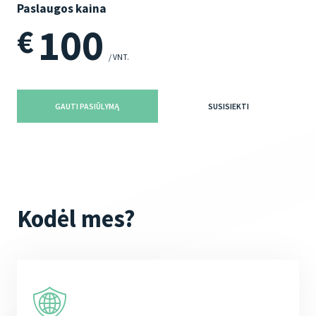
Paslaugos kaina
100
€
/ VNT.
GAUTI PASIŪLYMĄ
SUSISIEKTI
Kodėl mes?