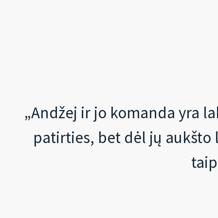
„Andžej ir jo komanda yra lab
patirties, bet dėl jų aukšt
taip