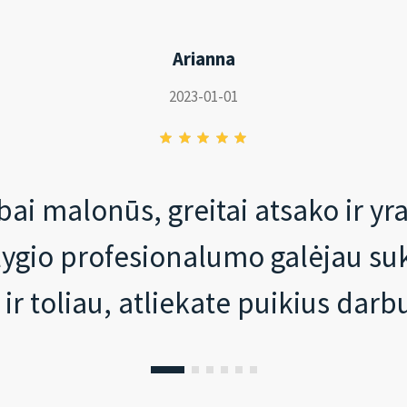
Arianna
2023-01-01
ai malonūs, greitai atsako ir yr
o lygio profesionalumo galėjau su
 ir toliau, atliekate puikius darb