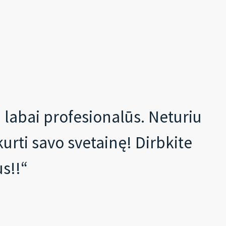
a labai profesionalūs. Neturiu
kurti savo svetainę! Dirbkite
us!!“