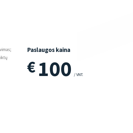
Paslaugos kaina
avimas;
iktų
100
€
/ VNT.