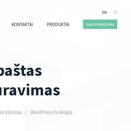
EN
LT
KONTAKTAI
PRODUKTAI
GAUTI PASIŪLYMĄ
paštas
ūravimas
ės kūrimas
WordPress funkcijos