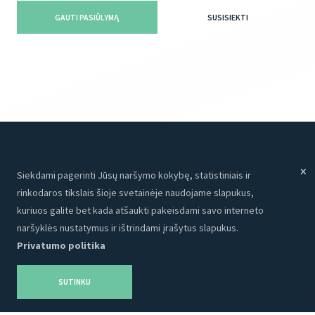
GAUTI PASIŪLYMĄ
SUSISIEKTI
Siekdami pagerinti Jūsų naršymo kokybę, statistiniais ir
Meniu
Paslaugos
rinkodaros tikslais šioje svetainėje naudojame slapukus,
Paslaugos
Internetinės svetainės
kuriuos galite bet kada atšaukti pakeisdami savo interneto
Apie mus
Programavimas
naršyklės nustatymus ir ištrindami įrašytus slapukus.
Privatumo politika
Portfolio
CRM
Kontaktai
Talpinimas
SUTINKU
Karjera
SEO
Privatumo politika
Grafinis dizainas