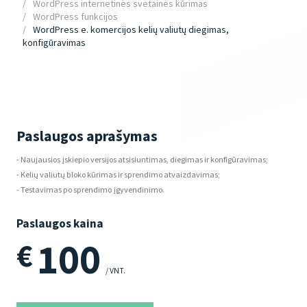
WordPress internetinės svetainės kūrimas
WordPress funkcijos
WordPress e. komercijos kelių valiutų diegimas,
konfigūravimas
Paslaugos aprašymas
- Naujausios įskiepio versijos atsisiuntimas, diegimas ir konfigūravimas;
- Kelių valiutų bloko kūrimas ir sprendimo atvaizdavimas;
- Testavimas po sprendimo įgyvendinimo.
Paslaugos kaina
100
€
/ VNT.