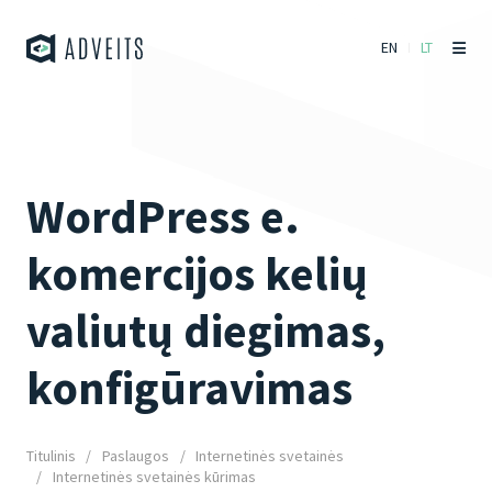
EN
LT
WordPress e.
komercijos kelių
valiutų diegimas,
konfigūravimas
Titulinis
Paslaugos
Internetinės svetainės
Internetinės svetainės kūrimas