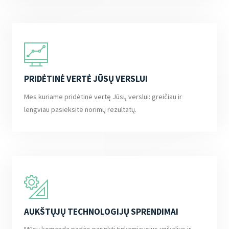
PRIDĖTINĖ VERTĖ JŪSŲ VERSLUI
Mes kuriame pridėtinė vertę Jūsų verslui: greičiau ir
lengviau pasieksite norimų rezultatų.
AUKŠTŲJŲ TECHNOLOGIJŲ SPRENDIMAI
Mūsų komanda padės parinkti tinkamiausius unikalius ir