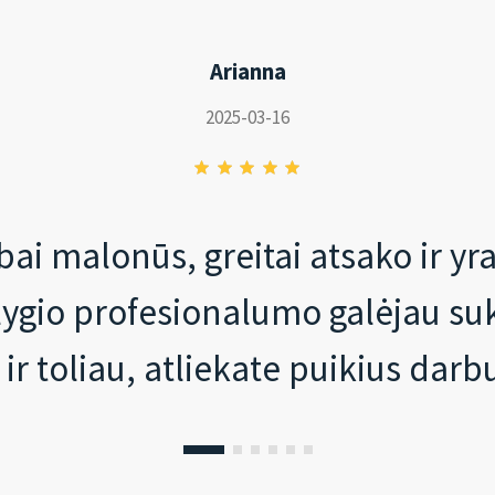
Arianna
2025-03-16
ai malonūs, greitai atsako ir yr
o lygio profesionalumo galėjau su
 ir toliau, atliekate puikius darb