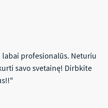
a labai profesionalūs. Neturiu
kurti savo svetainę! Dirbkite
us!!“