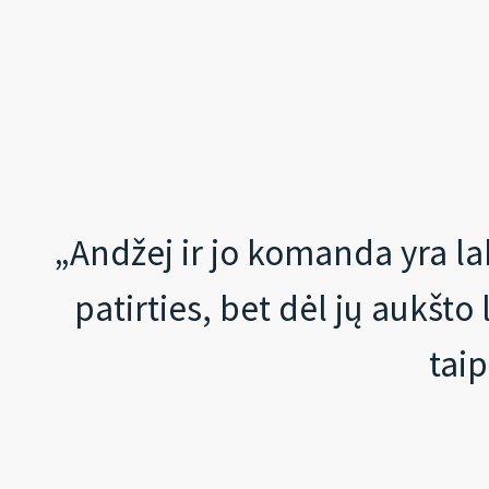
„Andžej ir jo komanda yra lab
patirties, bet dėl jų aukšt
taip