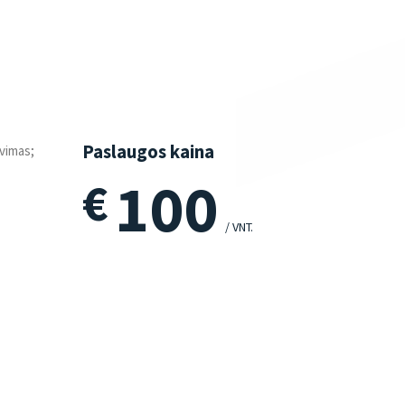
Paslaugos kaina
avimas;
100
€
/ VNT.