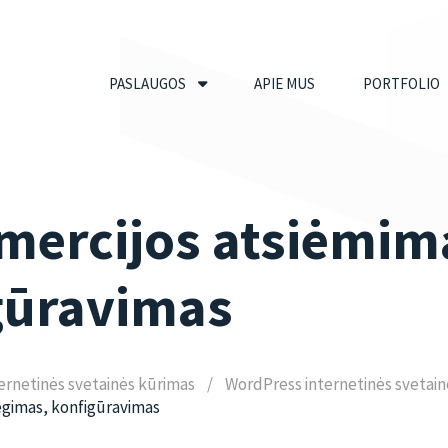
PASLAUGOS
APIE MUS
PORTFOLIO
mercijos atsiėmim
gūravimas
ernetinės svetainės kūrimas
WordPress internetinės svetain
egimas, konfigūravimas