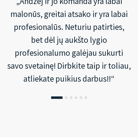
„Andžej ir jo komanda yra labai
malonūs, greitai atsako ir yra labai
profesionalūs. Neturiu patirties,
bet dėl jų aukšto lygio
profesionalumo galėjau sukurti
savo svetainę! Dirbkite taip ir toliau,
atliekate puikius darbus!!“