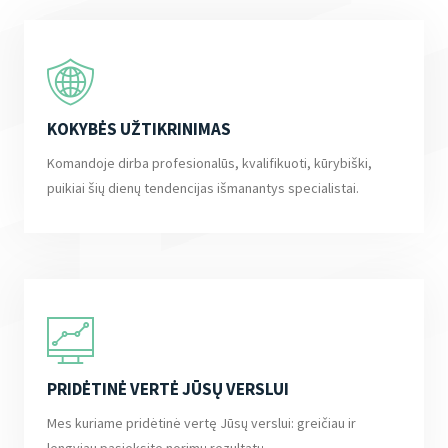
KOKYBĖS UŽTIKRINIMAS
Komandoje dirba profesionalūs, kvalifikuoti, kūrybiški,
puikiai šių dienų tendencijas išmanantys specialistai.
PRIDĖTINĖ VERTĖ JŪSŲ VERSLUI
Mes kuriame pridėtinė vertę Jūsų verslui: greičiau ir
lengviau pasieksite norimų rezultatų.