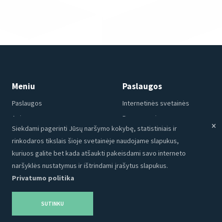
Meniu
Paslaugos
Paslaugos
Internetinės svetainės
Apie mus
Programavimas
Siekdami pagerinti Jūsų naršymo kokybę, statistiniais ir
Portfolio
CRM
rinkodaros tikslais šioje svetainėje naudojame slapukus,
Kontaktai
Talpinimas
kuriuos galite bet kada atšaukti pakeisdami savo interneto
Karjera
SEO
naršyklės nustatymus ir ištrindami įrašytus slapukus.
Privatumo politika
Privatumo politika
Grafinis dizainas
Tinklaraštis
Reklama
SUTINKU
Produktai
Socialinė medija