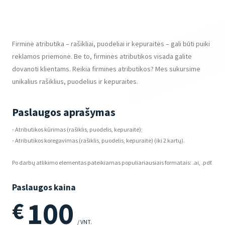
Firminė atributika – rašikliai, puodeliai ir kepuraitės – gali būti puiki
reklamos priemonė. Be to, firminės atributikos visada galite
dovanoti klientams. Reikia firmines atributikos? Mes sukursime
unikalius rašiklius, puodelius ir kepuraites.
Paslaugos aprašymas
- Atributikos kūrimas (rašiklis, puodelis, kepuraitė);
- Atributikos koregavimas (rašiklis, puodelis, kepuraitė) (iki 2 kartų).
Po darbų atlikimo elementas pateikiamas populiariausiais formatais: .ai, .pdf.
Paslaugos kaina
100
€
/ VNT.