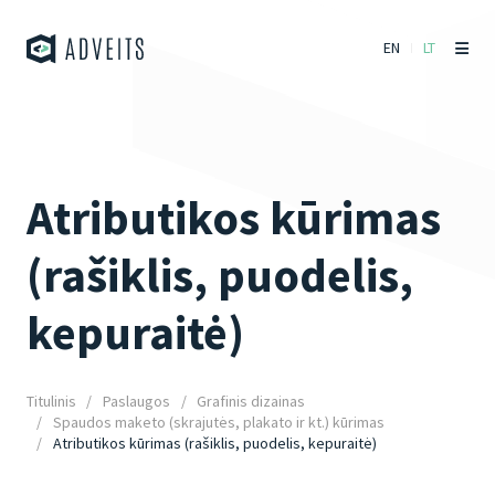
EN
LT
Atributikos kūrimas
(rašiklis, puodelis,
kepuraitė)
Titulinis
Paslaugos
Grafinis dizainas
Spaudos maketo (skrajutės, plakato ir kt.) kūrimas
Atributikos kūrimas (rašiklis, puodelis, kepuraitė)