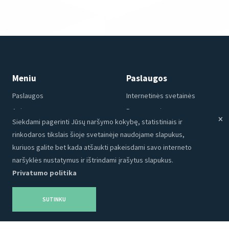
Meniu
Paslaugos
Paslaugos
Internetinės svetainės
Apie mus
Programavimas
Siekdami pagerinti Jūsų naršymo kokybę, statistiniais ir
Portfolio
CRM
rinkodaros tikslais šioje svetainėje naudojame slapukus,
Kontaktai
Talpinimas
kuriuos galite bet kada atšaukti pakeisdami savo interneto
Karjera
SEO
naršyklės nustatymus ir ištrindami įrašytus slapukus.
Privatumo politika
Privatumo politika
Grafinis dizainas
Tinklaraštis
Reklama
SUTINKU
Produktai
Socialinė medija
Turinys