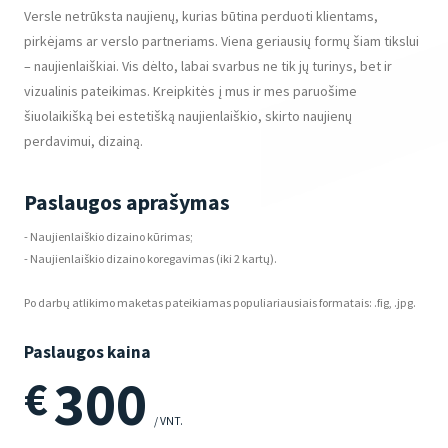
Versle netrūksta naujienų, kurias būtina perduoti klientams,
pirkėjams ar verslo partneriams. Viena geriausių formų šiam tikslui
– naujienlaiškiai. Vis dėlto, labai svarbus ne tik jų turinys, bet ir
vizualinis pateikimas. Kreipkitės į mus ir mes paruošime
šiuolaikišką bei estetišką naujienlaiškio, skirto naujienų
perdavimui, dizainą.
Paslaugos aprašymas
- Naujienlaiškio dizaino kūrimas;
- Naujienlaiškio dizaino koregavimas (iki 2 kartų).
Po darbų atlikimo maketas pateikiamas populiariausiais formatais: .fig, .jpg.
Paslaugos kaina
300
€
/ VNT.