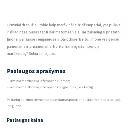
Firminiai drabužiai, tokie kaip marškinėliai ir džemperiai, yra puikus
ir išradingas būdas tapti dar matomesniais. Jie žaismingai pristato
Įmonę įvairiuose renginiuose ir parodose. Be to, įmonė yra geriau
įsimenama ir prisimenama. Norite firminių džemperių ir
marškinėlių? Sukursime juos.
Paslaugos aprašymas
- Firminio marškinėlio, džemperio kūrimas;
- Firminio marškinėlio, džemperio koregavimas (iki 2 kartų).
Po darbų atlikimo elementas pateikiamas populiariausiais formatais: .ai, .jpg,
.png, .pdf.
Paslaugos kaina