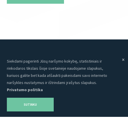
Siekdami pagerinti Jūsų naršymo kokybę, statistiniais ir
Meniu
Paslaugos
rinkodaros tikslais šioje svetainėje naudojame slapukus,
Paslaugos
Internetinės svetainės
kuriuos galite bet kada atšaukti pakeisdami savo interneto
Apie mus
Programavimas
naršyklės nustatymus ir ištrindami įrašytus slapukus.
Privatumo politika
Portfolio
CRM
Kontaktai
Talpinimas
SUTINKU
Karjera
SEO
Privatumo politika
Grafinis dizainas
Tinklaraštis
Reklama